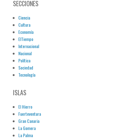
SECCIONES
Ciencia
Cultura
Economía
ElTiempo
Internacional
Nacional
Política
Sociedad
Tecnología
ISLAS
El Hierro
Fuerteventura
Gran Canaria
La Gomera
La Palma