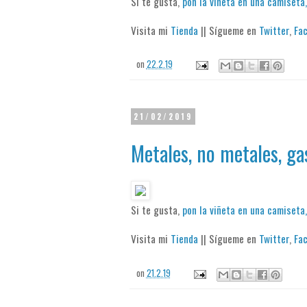
Si te gusta,
pon la viñeta en una camiseta,
Visita mi
Tienda
|| Sígueme en
Twitter
,
Fa
on
22.2.19
21/02/2019
Metales, no metales, gas
Si te gusta,
pon la viñeta en una camiseta,
Visita mi
Tienda
|| Sígueme en
Twitter
,
Fa
on
21.2.19