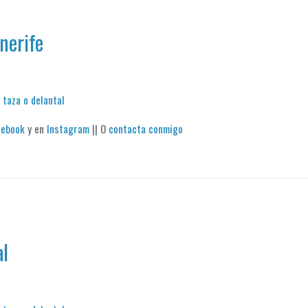
nerife
 taza o delantal
cebook
y en
Instagram
|| O
contacta conmigo
al