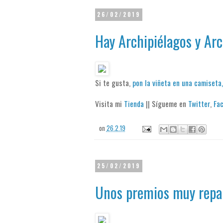
26/02/2019
Hay Archipiélagos y Arc
Si te gusta,
pon la viñeta en una camiseta,
Visita mi
Tienda
|| Sígueme en
Twitter
,
Fa
on
26.2.19
25/02/2019
Unos premios muy repa