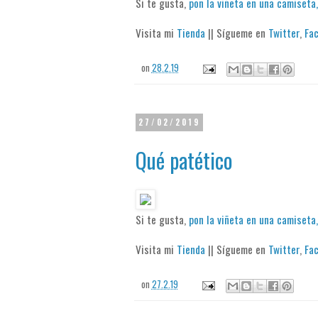
Si te gusta,
pon la viñeta en una camiseta,
Visita mi
Tienda
|| Sígueme en
Twitter
,
Fa
on
28.2.19
27/02/2019
Qué patético
Si te gusta,
pon la viñeta en una camiseta,
Visita mi
Tienda
|| Sígueme en
Twitter
,
Fa
on
27.2.19