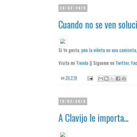
20/02/2019
Cuando no se ven soluci
Si te gusta,
pon la viñeta en una camiseta,
Visita mi
Tienda
|| Sígueme en
Twitter
,
Fa
on
20.2.19
19/02/2019
A Clavijo le importa...