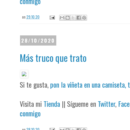
conmigo
on
29.10.20
28/10/2020
Más truco que trato
Si te gusta,
pon la viñeta en una camiseta, 
Visita mi
Tienda
|| Sígueme en
Twitter
,
Face
conmigo
on
28.10.20