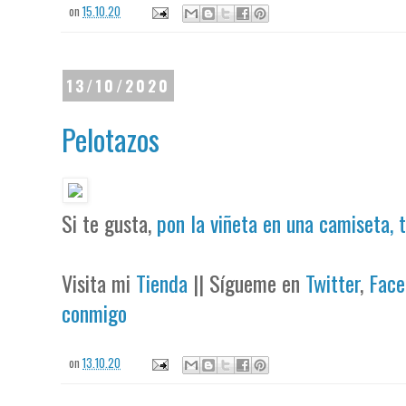
on
15.10.20
13/10/2020
Pelotazos
Si te gusta,
pon la viñeta en una camiseta, 
Visita mi
Tienda
|| Sígueme en
Twitter
,
Face
conmigo
on
13.10.20