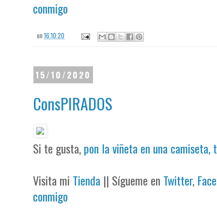
conmigo
on
16.10.20
15/10/2020
ConsPIRADOS
Si te gusta,
pon la viñeta en una camiseta, 
Visita mi
Tienda
|| Sígueme en
Twitter
,
Face
conmigo