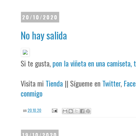
20/10/2020
No hay salida
Si te gusta,
pon la viñeta en una camiseta, 
Visita mi
Tienda
|| Sígueme en
Twitter
,
Face
conmigo
on
20.10.20
19/10/2020