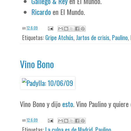
Gallego & Rey
en El Mundo.
Ricardo
en El Mundo.
on
12.6.09
Etiquetas:
Gripe Atchús
,
Jartos de crisis
,
Paulino
,
Vino Bono
Vino Bono y dijo
esto
. Vino Paulino y quiere
on
12.6.09
Etiquetas:
La culpa es de Madrid
,
Paulino