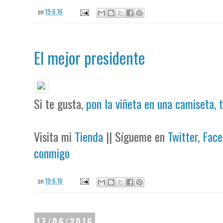
on
19.6.16
El mejor presidente
Si te gusta,
pon la viñeta en una camiseta, 
Visita mi
Tienda
|| Sígueme en
Twitter
,
Face
conmigo
on
19.6.16
17/06/2016