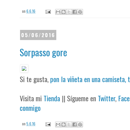
on
6.6.16
05/06/2016
Sorpasso gore
Si te gusta,
pon la viñeta en una camiseta, 
Visita mi
Tienda
|| Sígueme en
Twitter
,
Face
conmigo
on
5.6.16