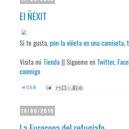
El ÑEXIT
Si te gusta,
pon la viñeta en una camiseta, 
Visita mi
Tienda
|| Sígueme en
Twitter
,
Face
conmigo
on
17.6.16
16/06/2016
La Eurocopa del refugiafo