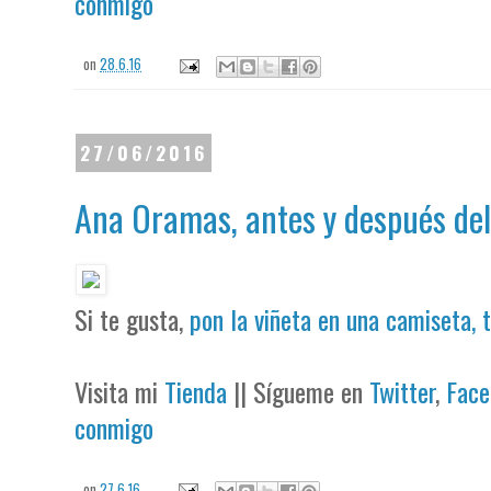
conmigo
on
28.6.16
27/06/2016
Ana Oramas, antes y después de
Si te gusta,
pon la viñeta en una camiseta, 
Visita mi
Tienda
|| Sígueme en
Twitter
,
Face
conmigo
on
27.6.16