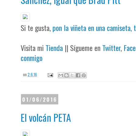
Si te gusta,
pon la viñeta en una camiseta, 
Visita mi
Tienda
|| Sígueme en
Twitter
,
Face
conmigo
on
2.6.16
01/06/2016
El volcán PETA