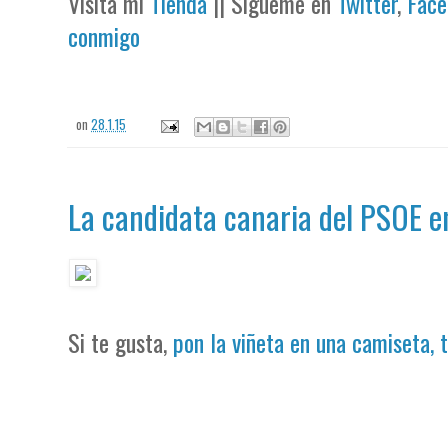
Visita mi
Tienda
|| Sígueme en
Twitter
,
Face
conmigo
on
28.1.15
La candidata canaria del PSOE 
Si te gusta,
pon la viñeta en una camiseta, 