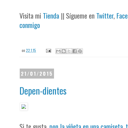
Visita mi
Tienda
|| Sígueme en
Twitter
,
Face
conmigo
on
22.1.15
21/01/2015
Depen-dientes
Si te gusta,
pon la viñeta en una camiseta, 