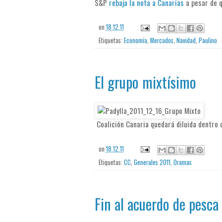
S&P
rebaja la nota a Canarias
a pesar de q
on
18.12.11
Etiquetas:
Economía
,
Mercados
,
Navidad
,
Paulino
El grupo mixtísimo
Coalición Canaria quedará diluida dentro
on
18.12.11
Etiquetas:
CC
,
Generales 2011
,
Oramas
Fin al acuerdo de pesca