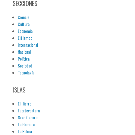
SECCIONES
Ciencia
Cultura
Economía
ElTiempo
Internacional
Nacional
Política
Sociedad
Tecnología
ISLAS
El Hierro
Fuerteventura
Gran Canaria
La Gomera
La Palma