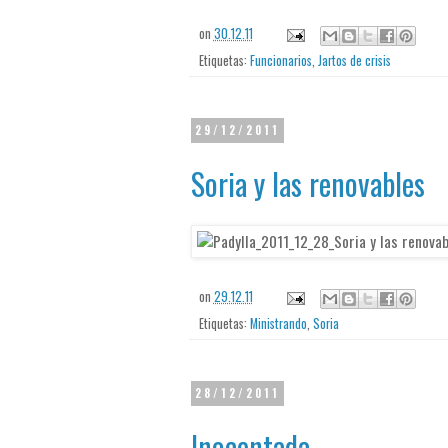
on
30.12.11
Etiquetas:
Funcionarios
,
Jartos de crisis
29/12/2011
Soria y las renovables
on
29.12.11
Etiquetas:
Ministrando
,
Soria
28/12/2011
Inocentada