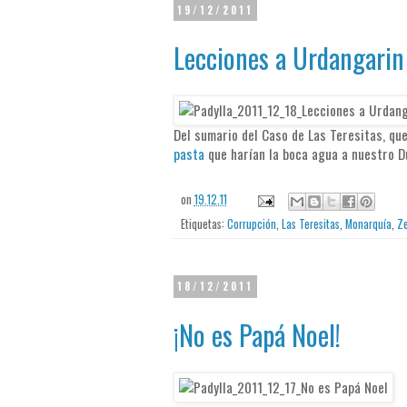
19/12/2011
Lecciones a Urdangarin
Del sumario del Caso de Las Teresitas, qu
pasta
que harían la boca agua a nuestro Du
on
19.12.11
Etiquetas:
Corrupción
,
Las Teresitas
,
Monarquía
,
Ze
18/12/2011
¡No es Papá Noel!