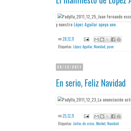
y nuestro
López Aguilar apoya uno
.
on
28.12.11
Etiquetas:
López Aguilar
,
Navidad
,
psoe
25/12/2011
En serio, Feliz Navidad
on
25.12.11
Etiquetas:
Jartos de crisis
,
Merkel
,
Navidad