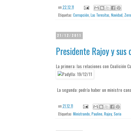
on
22.12.11
Etiquetas:
Corrupción
,
Las Teresitas
,
Navidad
,
Zero
21/12/2011
Presidente Rajoy y sus 
La primera: las relaciones con Coalición C
La segunda: podría haber un ministro can
on
21.12.11
Etiquetas:
Ministrando
,
Paulino
,
Rajoy
,
Soria