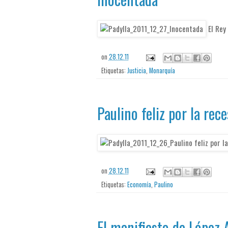
El Rey
on
28.12.11
Etiquetas:
Justicia
,
Monarquía
Paulino feliz por la rec
on
28.12.11
Etiquetas:
Economía
,
Paulino
El manifiesto de López 