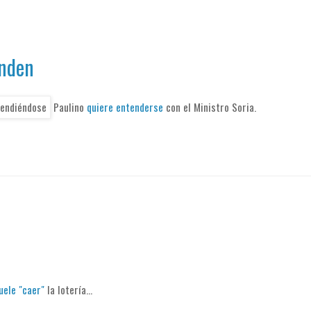
enden
Paulino
quiere entenderse
con el Ministro Soria.
uele "caer"
la lotería...