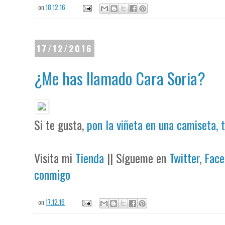
on
18.12.16
17/12/2016
¿Me has llamado Cara Soria?
Si te gusta,
pon la viñeta en una camiseta, 
Visita mi
Tienda
|| Sígueme en
Twitter
,
Face
conmigo
on
17.12.16