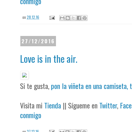
conmigo
on
28.12.16
27/12/2016
‪Love is in the air.
Si te gusta,
pon la viñeta en una camiseta, 
Visita mi
Tienda
|| Sígueme en
Twitter
,
Face
conmigo
on
27.12.16