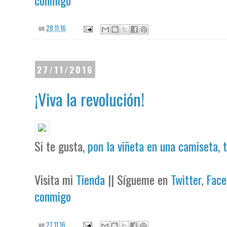
on
28.11.16
27/11/2016
¡Viva la revolución!
Si te gusta,
pon la viñeta en una camiseta, 
Visita mi
Tienda
|| Sígueme en
Twitter
,
Face
conmigo
on
27.11.16