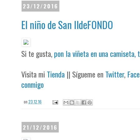
23/12/2016
‪El niño de San IldeFONDO
Si te gusta,
pon la viñeta en una camiseta, 
Visita mi
Tienda
|| Sígueme en
Twitter
,
Face
conmigo
on
23.12.16
21/12/2016