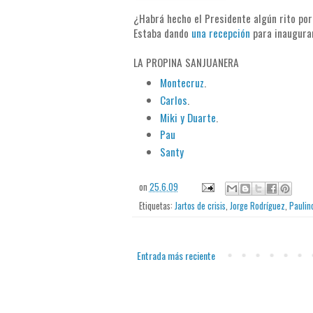
¿Habrá hecho el Presidente algún rito por 
Estaba dando
una recepción
para inaugurar
LA PROPINA SANJUANERA
Montecruz
.
Carlos
.
Miki y Duarte
.
Pau
Santy
on
25.6.09
Etiquetas:
Jartos de crisis
,
Jorge Rodríguez
,
Paulin
Entrada más reciente