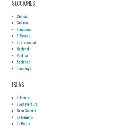
SECCIONES
Ciencia
Cultura
Economía
ElTiempo
Internacional
Nacional
Política
Sociedad
Tecnología
ISLAS
El Hierro
Fuerteventura
Gran Canaria
La Gomera
La Palma