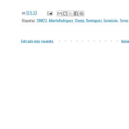
on
13.5.23
Etiquetas:
28M23
,
AlbertoRodriguez
,
Clavijo
,
Domínguez
,
Eurovisión
,
Torres
Entrada más reciente
Inicio