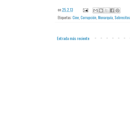
on
25.2.13
Etiquetas:
Cine
,
Corrupción
,
Monarquía
,
Sobrecitos
Entrada más reciente