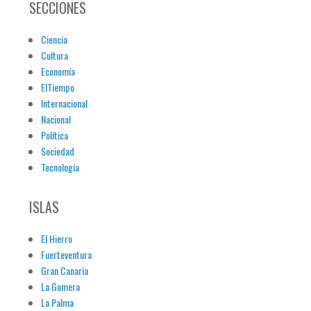
SECCIONES
Ciencia
Cultura
Economía
ElTiempo
Internacional
Nacional
Política
Sociedad
Tecnología
ISLAS
El Hierro
Fuerteventura
Gran Canaria
La Gomera
La Palma