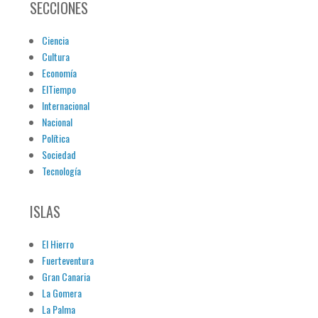
SECCIONES
Ciencia
Cultura
Economía
ElTiempo
Internacional
Nacional
Política
Sociedad
Tecnología
ISLAS
El Hierro
Fuerteventura
Gran Canaria
La Gomera
La Palma