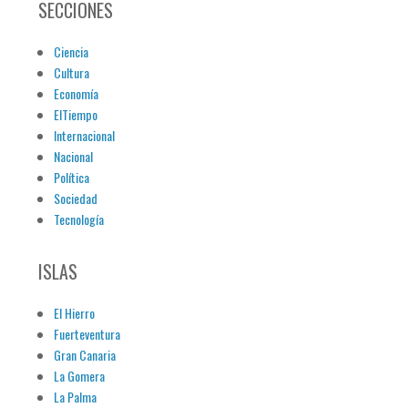
SECCIONES
Ciencia
Cultura
Economía
ElTiempo
Internacional
Nacional
Política
Sociedad
Tecnología
ISLAS
El Hierro
Fuerteventura
Gran Canaria
La Gomera
La Palma