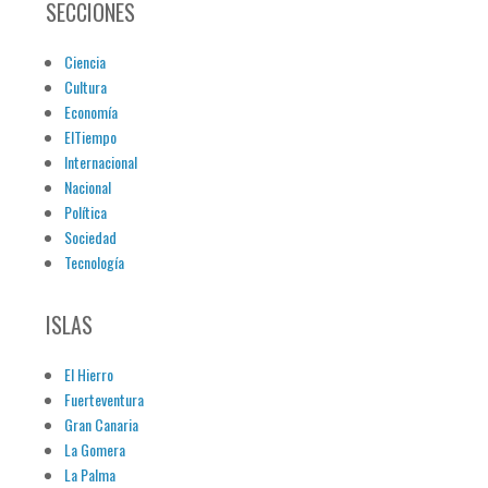
SECCIONES
Ciencia
Cultura
Economía
ElTiempo
Internacional
Nacional
Política
Sociedad
Tecnología
ISLAS
El Hierro
Fuerteventura
Gran Canaria
La Gomera
La Palma