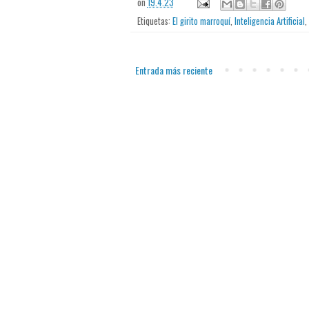
on
19.4.23
Etiquetas:
El girito marroquí
,
Inteligencia Artificial
,
Entrada más reciente