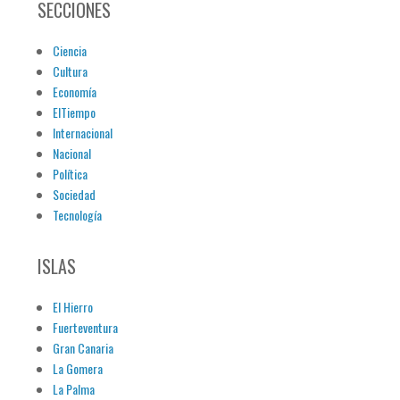
SECCIONES
Ciencia
Cultura
Economía
ElTiempo
Internacional
Nacional
Política
Sociedad
Tecnología
ISLAS
El Hierro
Fuerteventura
Gran Canaria
La Gomera
La Palma