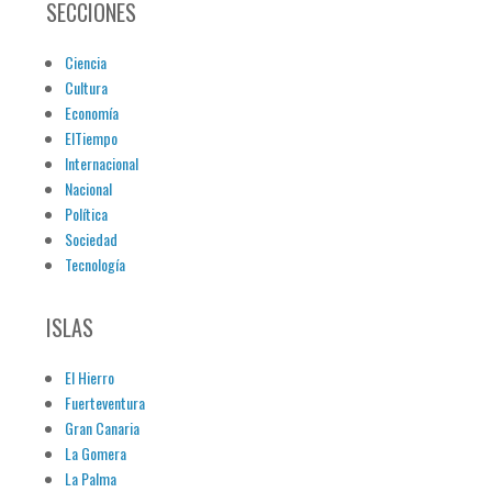
SECCIONES
Ciencia
Cultura
Economía
ElTiempo
Internacional
Nacional
Política
Sociedad
Tecnología
ISLAS
El Hierro
Fuerteventura
Gran Canaria
La Gomera
La Palma