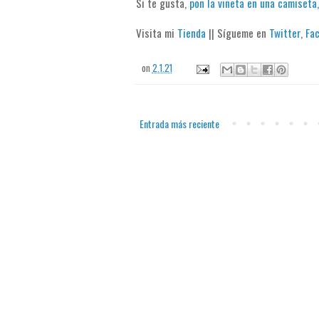
Si te gusta,
pon la viñeta en una camiseta,
Visita mi
Tienda
|| Sígueme en
Twitter
,
Fa
on
2.1.21
Entrada más reciente