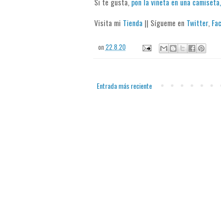
Si te gusta,
pon la viñeta en una camiseta,
Visita mi
Tienda
|| Sígueme en
Twitter
,
Fa
on
22.8.20
Entrada más reciente