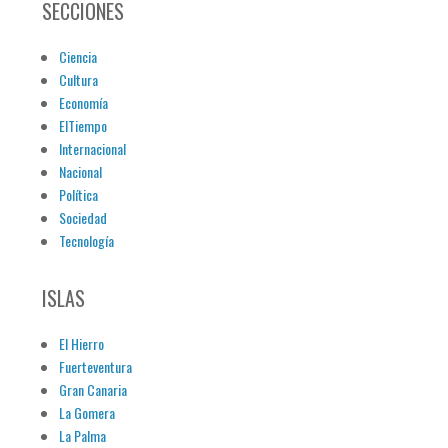
SECCIONES
Ciencia
Cultura
Economía
ElTiempo
Internacional
Nacional
Política
Sociedad
Tecnología
ISLAS
El Hierro
Fuerteventura
Gran Canaria
La Gomera
La Palma