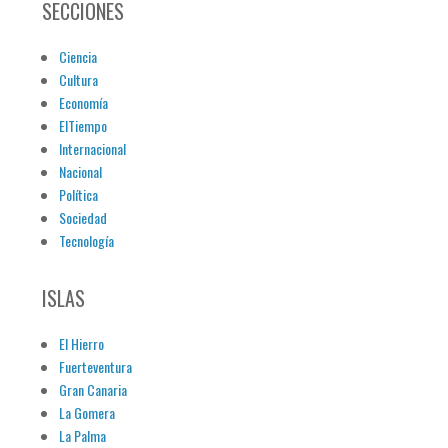
SECCIONES
Ciencia
Cultura
Economía
ElTiempo
Internacional
Nacional
Política
Sociedad
Tecnología
ISLAS
El Hierro
Fuerteventura
Gran Canaria
La Gomera
La Palma