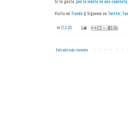
Si te gusta,
pon la viñeta en una camiseta,
Visita mi
Tienda
|| Sígueme en
Twitter
,
Fa
on
17.2.20
Entrada más reciente