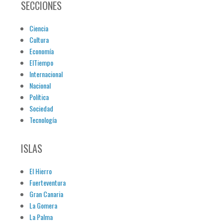
SECCIONES
Ciencia
Cultura
Economía
ElTiempo
Internacional
Nacional
Política
Sociedad
Tecnología
ISLAS
El Hierro
Fuerteventura
Gran Canaria
La Gomera
La Palma