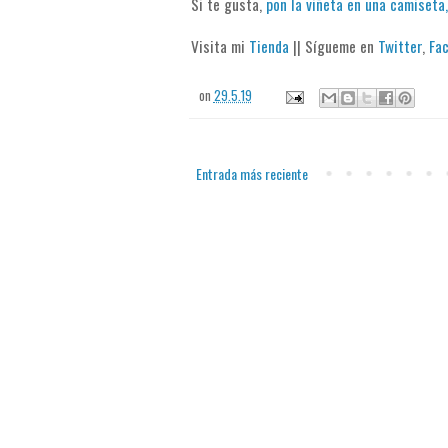
Si te gusta,
pon la viñeta en una camiseta,
Visita mi
Tienda
|| Sígueme en
Twitter
,
Fa
on
29.5.19
Entrada más reciente