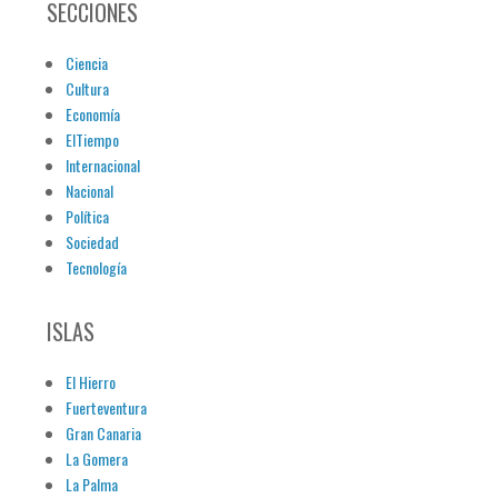
SECCIONES
Ciencia
Cultura
Economía
ElTiempo
Internacional
Nacional
Política
Sociedad
Tecnología
ISLAS
El Hierro
Fuerteventura
Gran Canaria
La Gomera
La Palma