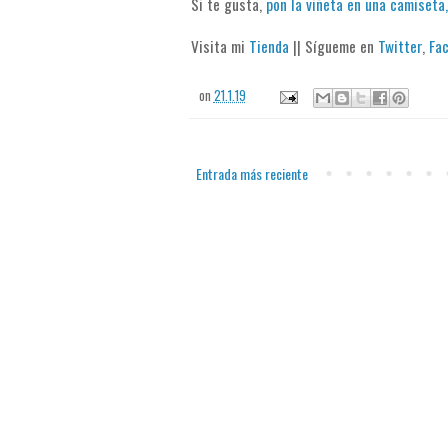
Si te gusta,
pon la viñeta en una camiseta,
Visita mi
Tienda
|| Sígueme en
Twitter
,
Fa
on
21.1.19
Entrada más reciente