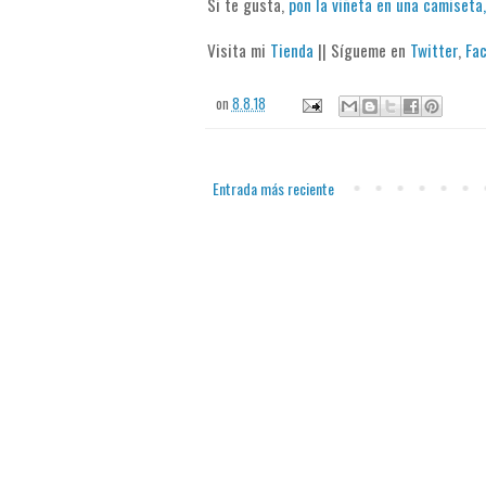
Si te gusta,
pon la viñeta en una camiseta,
Visita mi
Tienda
|| Sígueme en
Twitter
,
Fa
on
8.8.18
Entrada más reciente