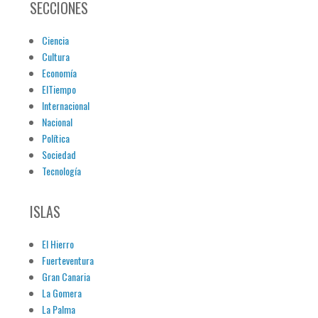
SECCIONES
Ciencia
Cultura
Economía
ElTiempo
Internacional
Nacional
Política
Sociedad
Tecnología
ISLAS
El Hierro
Fuerteventura
Gran Canaria
La Gomera
La Palma