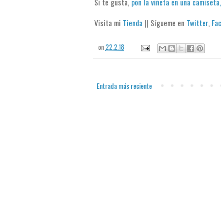
Si te gusta,
pon la viñeta en una camiseta,
Visita mi
Tienda
|| Sígueme en
Twitter
,
Fa
on
22.2.18
Entrada más reciente