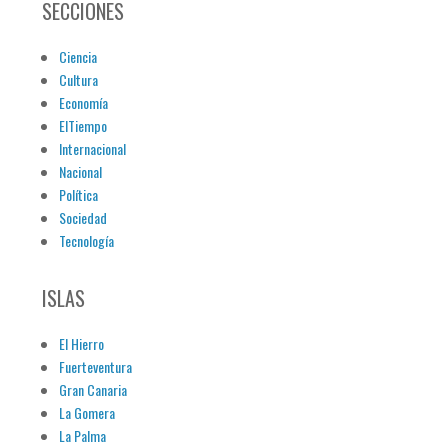
SECCIONES
Ciencia
Cultura
Economía
ElTiempo
Internacional
Nacional
Política
Sociedad
Tecnología
ISLAS
El Hierro
Fuerteventura
Gran Canaria
La Gomera
La Palma