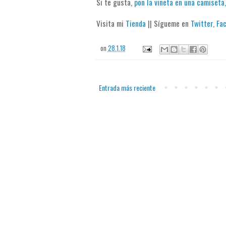
Si te gusta,
pon la viñeta en una camiseta,
Visita mi
Tienda
|| Sígueme en
Twitter
,
Fa
on
28.1.18
Entrada más reciente