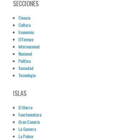
SECCIONES
Ciencia
Cultura
Economía
ElTiempo
Internacional
Nacional
Política
Sociedad
Tecnología
ISLAS
El Hierro
Fuerteventura
Gran Canaria
La Gomera
La Palma