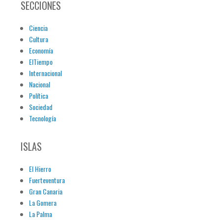
SECCIONES
Ciencia
Cultura
Economía
ElTiempo
Internacional
Nacional
Política
Sociedad
Tecnología
ISLAS
El Hierro
Fuerteventura
Gran Canaria
La Gomera
La Palma