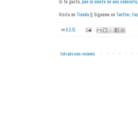
Si te gusta,
pon la viñeta en una camiseta,
Visita mi
Tienda
|| Sígueme en
Twitter
,
Fa
on
6.5.15
Entrada más reciente