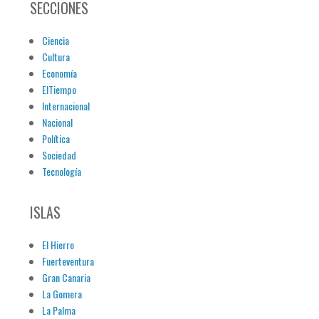
SECCIONES
Ciencia
Cultura
Economía
ElTiempo
Internacional
Nacional
Política
Sociedad
Tecnología
ISLAS
El Hierro
Fuerteventura
Gran Canaria
La Gomera
La Palma