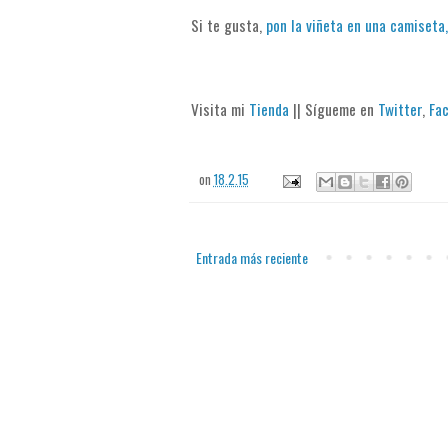
Si te gusta,
pon la viñeta en una camiseta,
Visita mi
Tienda
|| Sígueme en
Twitter
,
Fa
on
18.2.15
Entrada más reciente