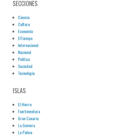
SECCIONES
Ciencia
Cultura
Economía
ElTiempo
Internacional
Nacional
Política
Sociedad
Tecnología
ISLAS
El Hierro
Fuerteventura
Gran Canaria
La Gomera
La Palma