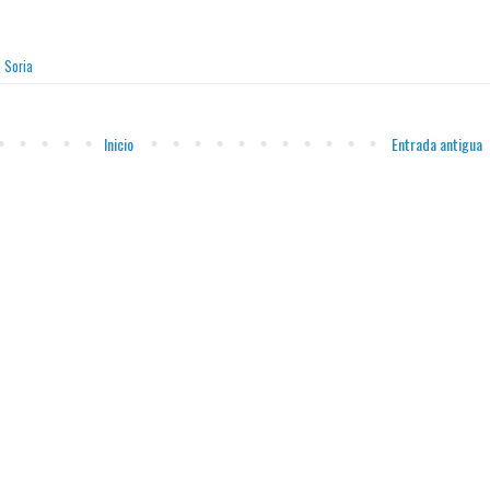
,
Soria
Inicio
Entrada antigua