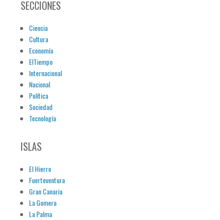
SECCIONES
Ciencia
Cultura
Economía
ElTiempo
Internacional
Nacional
Política
Sociedad
Tecnología
ISLAS
El Hierro
Fuerteventura
Gran Canaria
La Gomera
La Palma