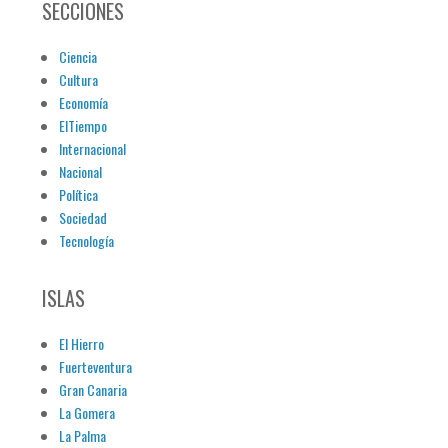
SECCIONES
Ciencia
Cultura
Economía
ElTiempo
Internacional
Nacional
Política
Sociedad
Tecnología
ISLAS
El Hierro
Fuerteventura
Gran Canaria
La Gomera
La Palma