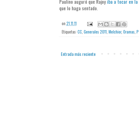
Paulino auguró que Rajoy
iba a tocar en la
que lo haga sentado.
on
21.11.11
Etiquetas:
CC
,
Generales 2011
,
Melchior
,
Oramas
,
P
Entrada más reciente