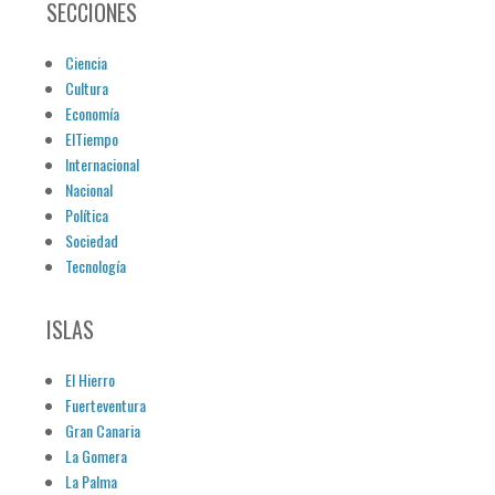
SECCIONES
Ciencia
Cultura
Economía
ElTiempo
Internacional
Nacional
Política
Sociedad
Tecnología
ISLAS
El Hierro
Fuerteventura
Gran Canaria
La Gomera
La Palma