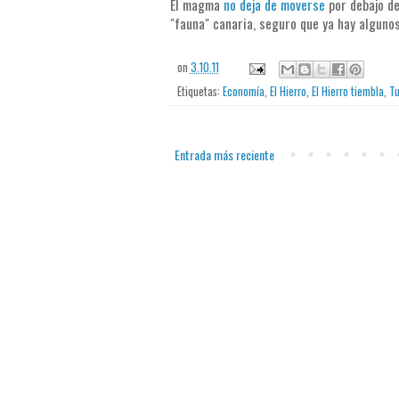
El magma
no deja
de moverse
por debajo de
"fauna" canaria, seguro que ya hay alguno
on
3.10.11
Etiquetas:
Economía
,
El Hierro
,
El Hierro tiembla
,
Tu
Entrada más reciente