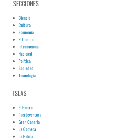
SECCIONES
Ciencia
Cultura
Economía
ElTiempo
Internacional
Nacional
Política
Sociedad
Tecnología
ISLAS
El Hierro
Fuerteventura
Gran Canaria
La Gomera
La Palma