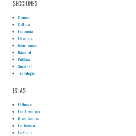
SECCIONES
Ciencia
Cultura
Economía
ElTiempo
Internacional
Nacional
Política
Sociedad
Tecnología
ISLAS
El Hierro
Fuerteventura
Gran Canaria
La Gomera
La Palma