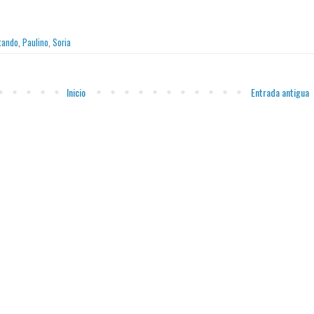
tando
,
Paulino
,
Soria
Inicio
Entrada antigua