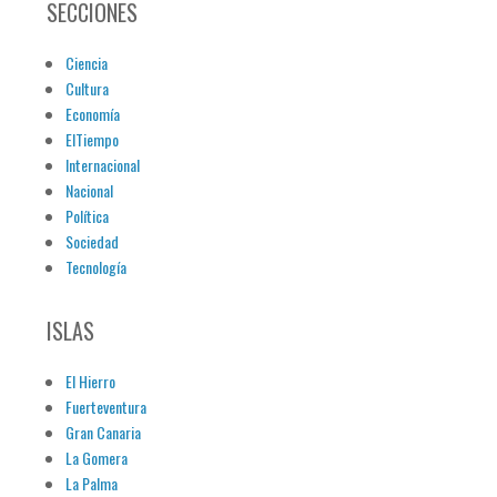
SECCIONES
Ciencia
Cultura
Economía
ElTiempo
Internacional
Nacional
Política
Sociedad
Tecnología
ISLAS
El Hierro
Fuerteventura
Gran Canaria
La Gomera
La Palma