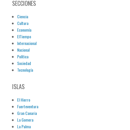
SECCIONES
Ciencia
Cultura
Economía
ElTiempo
Internacional
Nacional
Política
Sociedad
Tecnología
ISLAS
El Hierro
Fuerteventura
Gran Canaria
La Gomera
La Palma