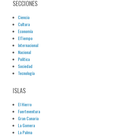
SECCIONES
Ciencia
Cultura
Economía
ElTiempo
Internacional
Nacional
Política
Sociedad
Tecnología
ISLAS
El Hierro
Fuerteventura
Gran Canaria
La Gomera
La Palma