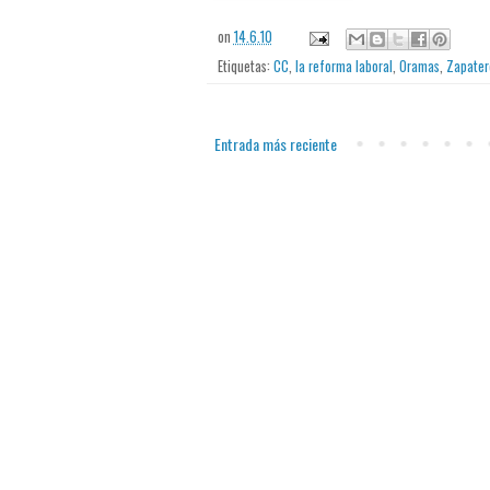
on
14.6.10
Etiquetas:
CC
,
la reforma laboral
,
Oramas
,
Zapater
Entrada más reciente