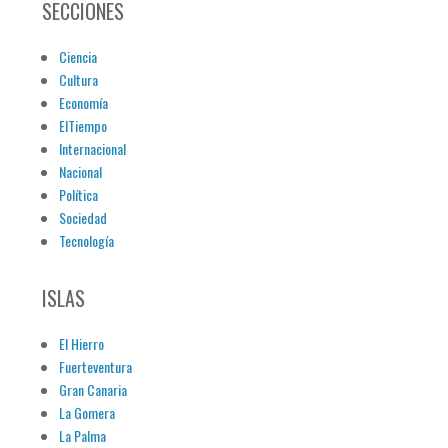
SECCIONES
Ciencia
Cultura
Economía
ElTiempo
Internacional
Nacional
Política
Sociedad
Tecnología
ISLAS
El Hierro
Fuerteventura
Gran Canaria
La Gomera
La Palma