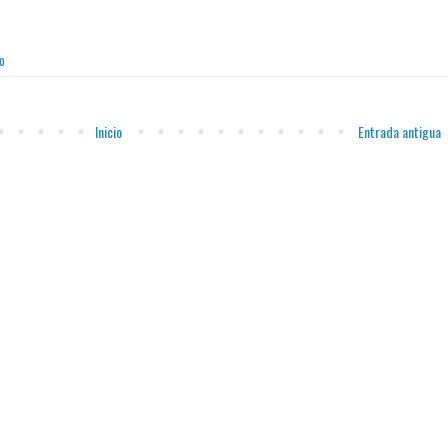
o
Inicio
Entrada antigua