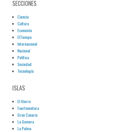
SECCIONES
Ciencia
Cultura
Economía
ElTiempo
Internacional
Nacional
Política
Sociedad
Tecnología
ISLAS
El Hierro
Fuerteventura
Gran Canaria
La Gomera
La Palma