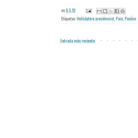
on
6.5.10
Etiquetas:
Helicóptero presidencial
,
Paro
,
Paulino
Entrada más reciente