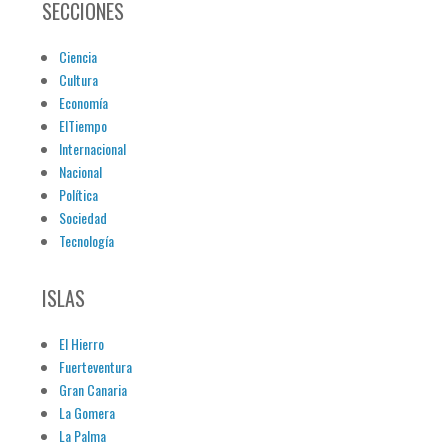
SECCIONES
Ciencia
Cultura
Economía
ElTiempo
Internacional
Nacional
Política
Sociedad
Tecnología
ISLAS
El Hierro
Fuerteventura
Gran Canaria
La Gomera
La Palma