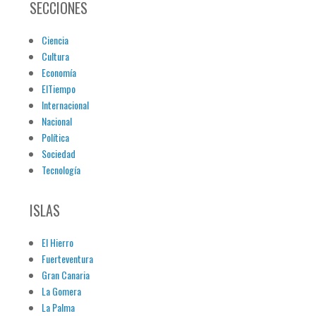
SECCIONES
Ciencia
Cultura
Economía
ElTiempo
Internacional
Nacional
Política
Sociedad
Tecnología
ISLAS
El Hierro
Fuerteventura
Gran Canaria
La Gomera
La Palma