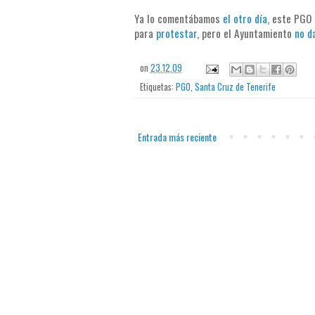
Ya lo comentábamos
el otro día
, este PGO 
para
protestar
, pero el Ayuntamiento
no d
on
23.12.09
Etiquetas:
PGO
,
Santa Cruz de Tenerife
Entrada más reciente