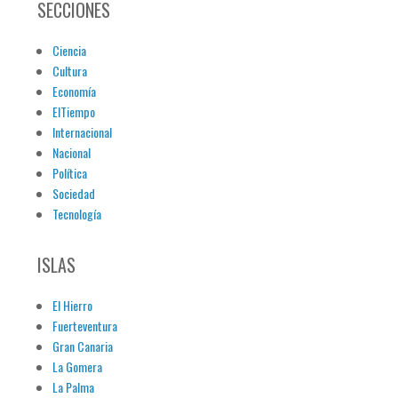
SECCIONES
Ciencia
Cultura
Economía
ElTiempo
Internacional
Nacional
Política
Sociedad
Tecnología
ISLAS
El Hierro
Fuerteventura
Gran Canaria
La Gomera
La Palma