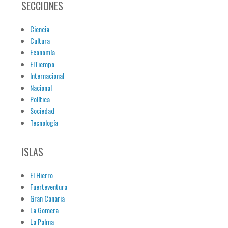
SECCIONES
Ciencia
Cultura
Economía
ElTiempo
Internacional
Nacional
Política
Sociedad
Tecnología
ISLAS
El Hierro
Fuerteventura
Gran Canaria
La Gomera
La Palma