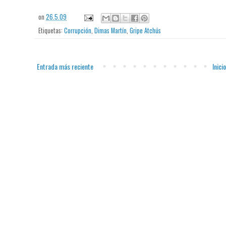
on
26.5.09
Etiquetas:
Corrupción
,
Dimas Martín
,
Gripe Atchús
Entrada más reciente
Inicio