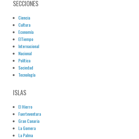
SECCIONES
Ciencia
Cultura
Economía
ElTiempo
Internacional
Nacional
Política
Sociedad
Tecnología
ISLAS
El Hierro
Fuerteventura
Gran Canaria
La Gomera
La Palma