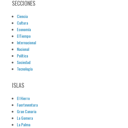
SECCIONES
Ciencia
Cultura
Economía
ElTiempo
Internacional
Nacional
Política
Sociedad
Tecnología
ISLAS
El Hierro
Fuerteventura
Gran Canaria
La Gomera
La Palma