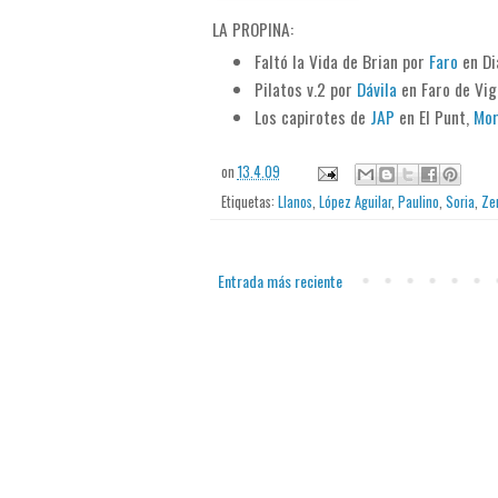
LA PROPINA:
Faltó la Vida de Brian por
Faro
en Di
Pilatos v.2 por
Dávila
en Faro de Vi
Los capirotes de
JAP
en El Punt,
Mo
on
13.4.09
Etiquetas:
Llanos
,
López Aguilar
,
Paulino
,
Soria
,
Ze
Entrada más reciente