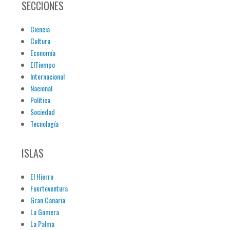
SECCIONES
Ciencia
Cultura
Economía
ElTiempo
Internacional
Nacional
Política
Sociedad
Tecnología
ISLAS
El Hierro
Fuerteventura
Gran Canaria
La Gomera
La Palma