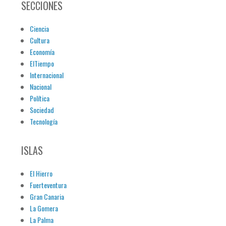
SECCIONES
Ciencia
Cultura
Economía
ElTiempo
Internacional
Nacional
Política
Sociedad
Tecnología
ISLAS
El Hierro
Fuerteventura
Gran Canaria
La Gomera
La Palma